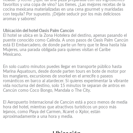
favoritos y una copa de vino? Los tienes. ¿Las mejores recetas de la
cocina mexicana materializadas en una cena gourmet y maridadas
con tequila? Por supuesto. ¡Déjate seducir por los más deliciosos
aromas y sabores!
Ubicación del hotel Oasis Palm Cancún
El hotel se ubica en la Zona Hotelera del destino, apenas pasando el
puente conocido como Calinda. A unos pasos de Oasis Palm Cancún
está El Embarcadero, de donde parte un ferry que te lleva hasta Isla
Mujeres, una parada obligada para quienes visitan el Caribe
Mexicano.
En solo cuatro minutos puedes llegar en transporte público hasta
Marina Aquatours, desde donde parten tours en bote de motor por
los manglares, excursiones de snorkel en el arrecife o paseos
románticos en barco al atardecer. Si quieres experimentar la vibrante
vida nocturna del destino, solo 15 minutos te separan de antros en
Cancún como Coco Bongo, Mandala o The City.
El Aeropuerto Internacional de Cancún está a poco menos de media
hora del hotel, mientras que atractivos turísticos un poco más
lejanos, como Playa del Carmen, Xcaret o Xplor, están
aproximadamente a una hora y media.