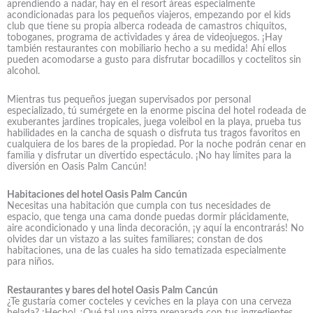
aprendiendo a nadar, hay en el resort áreas especialmente
acondicionadas para los pequeños viajeros, empezando por el kids
club que tiene su propia alberca rodeada de camastros chiquitos,
toboganes, programa de actividades y área de videojuegos. ¡Hay
también restaurantes con mobiliario hecho a su medida! Ahí ellos
pueden acomodarse a gusto para disfrutar bocadillos y coctelitos sin
alcohol.
Mientras tus pequeños juegan supervisados por personal
especializado, tú sumérgete en la enorme piscina del hotel rodeada de
exuberantes jardines tropicales, juega voleibol en la playa, prueba tus
habilidades en la cancha de squash o disfruta tus tragos favoritos en
cualquiera de los bares de la propiedad. Por la noche podrán cenar en
familia y disfrutar un divertido espectáculo. ¡No hay límites para la
diversión en Oasis Palm Cancún!
Habitaciones del hotel Oasis Palm Cancún
Necesitas una habitación que cumpla con tus necesidades de
espacio, que tenga una cama donde puedas dormir plácidamente,
aire acondicionado y una linda decoración, ¡y aquí la encontrarás! No
olvides dar un vistazo a las suites familiares; constan de dos
habitaciones, una de las cuales ha sido tematizada especialmente
para niños.
Restaurantes y bares del hotel Oasis Palm Cancún
¿Te gustaría comer cocteles y ceviches en la playa con una cerveza
helada? ¡Hecho! ¿Qué tal una pizza preparada con tus ingredientes