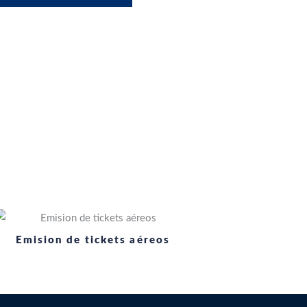
Emision de tickets aéreos
Viaja por 