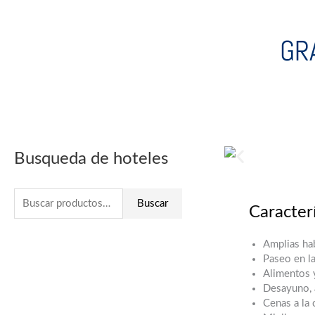
Ir
al
GR
contenido
Buscar
Busqueda de hoteles
por:
Buscar
Caracterí
Amplias hab
Paseo en la
Alimentos 
Desayuno, 
Cenas a la 