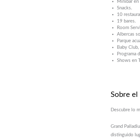
Minibar en 
Snacks.
10 restaura
19 bares.
Room Servi
Albercas so
Parque acuá
Baby Club, 
Programa d
Shows en T
Sobre el
Descubre lo 
Grand Palladi
distinguido lu