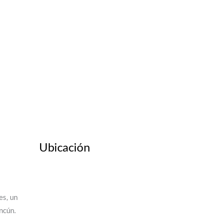
Ubicación
es, un
ancún.