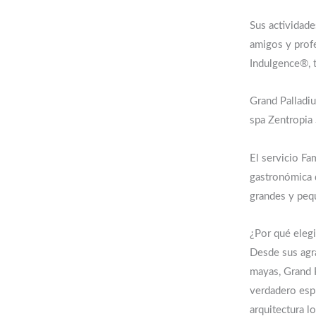
Sus actividade
amigos y prof
Indulgence®, t
Grand Palladiu
spa Zentropia
El servicio Fam
gastronómica d
grandes y peq
¿Por qué eleg
Desde sus agra
mayas, Grand 
verdadero espí
arquitectura l