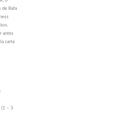
k, o
s de Rafa
lness
ion.
r antes
la carta
e
 (1 – 3