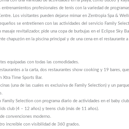
orma con una variedad de actividades en la playa, como buceo y kaya
 entrenamientos profesionales de tenis con la variedad de programa
Centre. Los visitantes pueden dejarse mimar en Zentropia Spa & Wel
equeños se entretienen con las actividades del servicio Family Select
masaje revitalizador, pide una copa de burbujas en el Eclipse Sky Ba
nte chapuzón en la piscina principal y de una cena en el restaurante a 
tes equipadas con todas las comodidades.
staurantes a la carta, dos restaurantes show cooking y 19 bares, que
n Xtra Time Sports Bar.
scinas (una de las cuales es exclusiva de Family Selection) y un parqu
o.
o Family Selection con programa diario de actividades en el baby club
kids club (4 – 12 años) y teens club (más de 11 años).
 de convenciones moderno.
tro increíble con visibilidad de 360 grados.