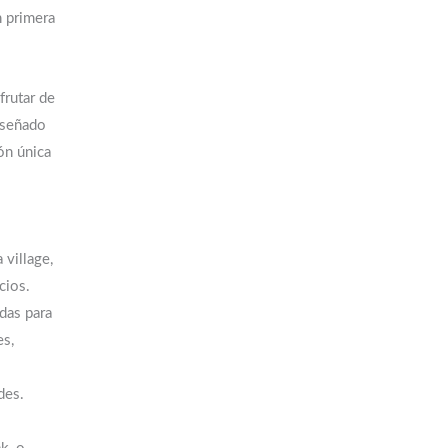
n primera
frutar de
iseñado
ión única
village,
cios.
das para
es,
des.