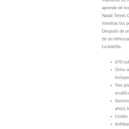
Mantente en f
aprende de los
Nadal Tennis 
mientras los p
Después de un 
de un refresca
La Adelita.
670 sui
Ocho re
incluye
Tres pi
acuátic
Servici
años), 
Centro
Anfitea