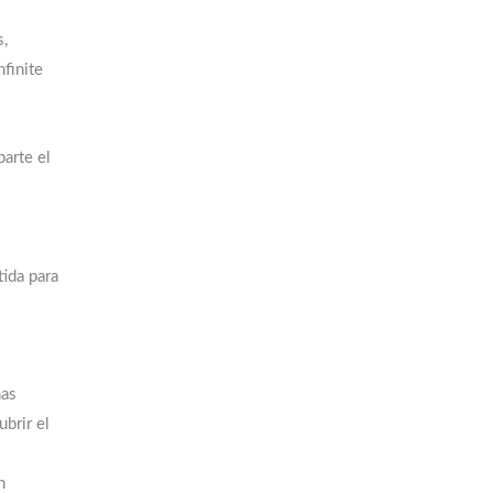
s,
finite
arte el
ida para
nas
brir el
n