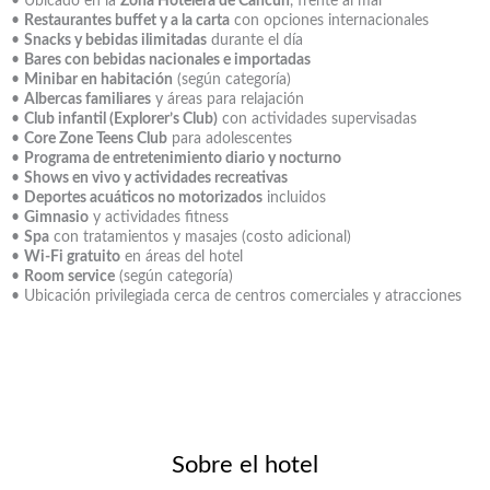
• Ubicado en la
Zona Hotelera de Cancún
, frente al mar
•
Restaurantes buffet y a la carta
con opciones internacionales
•
Snacks y bebidas ilimitadas
durante el día
•
Bares con bebidas nacionales e importadas
•
Minibar en habitación
(según categoría)
•
Albercas familiares
y áreas para relajación
•
Club infantil (Explorer’s Club)
con actividades supervisadas
•
Core Zone Teens Club
para adolescentes
•
Programa de entretenimiento diario y nocturno
•
Shows en vivo y actividades recreativas
•
Deportes acuáticos no motorizados
incluidos
•
Gimnasio
y actividades fitness
•
Spa
con tratamientos y masajes (costo adicional)
•
Wi-Fi gratuito
en áreas del hotel
•
Room service
(según categoría)
• Ubicación privilegiada cerca de centros comerciales y atracciones
Sobre el hotel