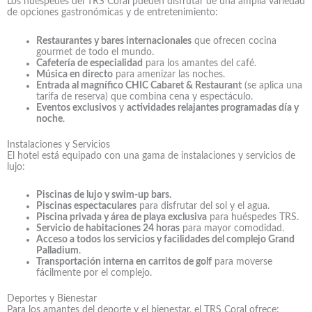
Los huéspedes del TRS Coral pueden disfrutar de una amplia variedad
de opciones gastronómicas y de entretenimiento:
Restaurantes y bares internacionales
que ofrecen cocina
gourmet de todo el mundo.
Cafetería de especialidad
para los amantes del café.
Música en directo
para amenizar las noches.
Entrada al magnífico CHIC Cabaret & Restaurant
(se aplica una
tarifa de reserva) que combina cena y espectáculo.
Eventos exclusivos
y
actividades relajantes programadas día y
noche
.
Instalaciones y Servicios
El hotel está equipado con una gama de instalaciones y servicios de
lujo:
Piscinas de lujo y swim-up bars.
Piscinas espectaculares
para disfrutar del sol y el agua.
Piscina privada y área de playa exclusiva
para huéspedes TRS.
Servicio de habitaciones 24 horas
para mayor comodidad.
Acceso a todos los servicios y facilidades del complejo Grand
Palladium
.
Transportación interna en carritos de golf
para moverse
fácilmente por el complejo.
Deportes y Bienestar
Para los amantes del deporte y el bienestar, el TRS Coral ofrece: