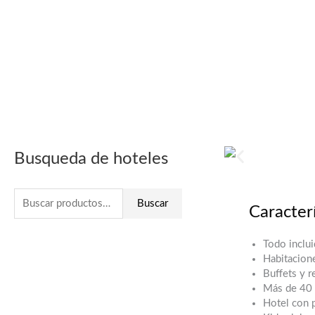
Ir
al
contenido
Buscar
Busqueda de hoteles
por:
Buscar
Caracterí
Todo inclu
Habitacion
Buffets y r
Más de 40 a
Hotel con 