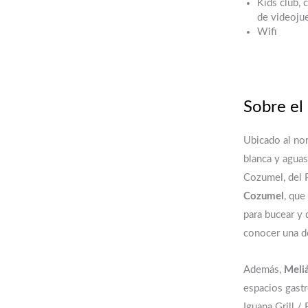
Kids club, 
de videojue
Wifi
Sobre el
Ubicado al nor
blanca y aguas
Cozumel, del P
Cozumel
, que
para bucear y 
conocer una de
Además,
Meli
espacios gastr
Iguana Grill /