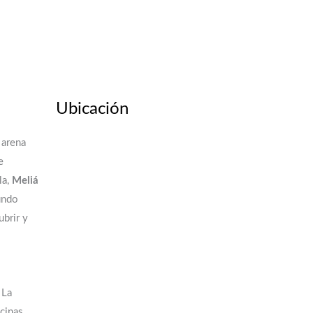
Ubicación
 arena
e
la,
Meliá
undo
ubrir y
 La
scinas