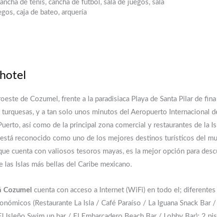
cancha de tenis, cancha de fútbol, sala de juegos, sala
gos, caja de bateo, arquería
 hotel
oeste de Cozumel, frente a la paradisiaca Playa de Santa Pilar de fina
 turquesas, y a tan solo unos minutos del Aeropuerto Internacional d
uerto, así como de la principal zona comercial y restaurantes de la Is
 está reconocido como uno de los mejores destinos turísticos del m
que cuenta con valiosos tesoros mayas, es la mejor opción para desc
 las Islas más bellas del Caribe mexicano.
á Cozumel
cuenta con acceso a Internet (WiFi) en todo el; diferentes
onómicos (Restaurante La Isla / Café Paraíso / La Iguana Snack Bar /
 El Isleño Swim up bar / El Embarcadero Beach Bar / Lobby Bar); 2 pi