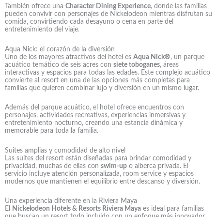
También ofrece una
Character Dining Experience
, donde las familias
pueden convivir con personajes de Nickelodeon mientras disfrutan su
comida, convirtiendo cada desayuno o cena en parte del
entretenimiento del viaje.
Aqua Nick: el corazón de la diversión
Uno de los mayores atractivos del hotel es
Aqua Nick®
, un parque
acuático temático de seis acres con
siete toboganes
, áreas
interactivas y espacios para todas las edades. Este complejo acuático
convierte al resort en una de las opciones más completas para
familias que quieren combinar lujo y diversión en un mismo lugar.
Además del parque acuático, el hotel ofrece encuentros con
personajes, actividades recreativas, experiencias inmersivas y
entretenimiento nocturno, creando una estancia dinámica y
memorable para toda la familia.
Suites amplias y comodidad de alto nivel
Las suites del resort están diseñadas para brindar comodidad y
privacidad, muchas de ellas con
swim-up
o alberca privada. El
servicio incluye atención personalizada, room service y espacios
modernos que mantienen el equilibrio entre descanso y diversión.
Una experiencia diferente en la Riviera Maya
El
Nickelodeon Hotels & Resorts Riviera Maya
es ideal para familias
que buscan un resort todo incluido con un enfoque más innovador,