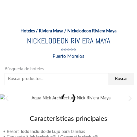
Ir
al
contenido
Hoteles
/
Riviera Maya
/ Nickelodeon Riviera Maya
NICKELODEON RIVIERA MAYA
⭐⭐⭐⭐⭐
Puerto Morelos
Buscar
Búsqueda de hoteles
por:
Buscar
Características principales
• Resort
Todo Incluido de Lujo
para familias