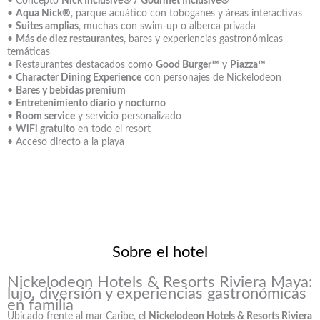
• Concepto
Nick Inclusive® / Gourmet Inclusive®
•
Aqua Nick®
, parque acuático con toboganes y áreas interactivas
•
Suites amplias
, muchas con swim-up o alberca privada
•
Más de diez restaurantes
, bares y experiencias gastronómicas
temáticas
• Restaurantes destacados como
Good Burger™
y
Piazza™
•
Character Dining Experience
con personajes de Nickelodeon
•
Bares y bebidas premium
•
Entretenimiento diario y nocturno
•
Room service
y servicio personalizado
•
WiFi gratuito
en todo el resort
• Acceso directo a la playa
Sobre el hotel
Nickelodeon Hotels & Resorts Riviera Maya:
lujo, diversión y experiencias gastronómicas
en familia
Ubicado frente al mar Caribe, el
Nickelodeon Hotels & Resorts Riviera