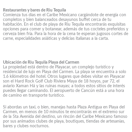
Restaurantes y bares de Riu Tequila
Comienza tus días en el Caribe Mexicano cargándote de energía con
completos y bien balanceados desayunos buffet cerca de tu
habitación. En el club de playa de Riu Tequila encontrarás exquisitas
opciones para comer y botanear, además de tus cocteles preferidos y
cerveza bien fría. Para la hora de la cena te esperan jugosos cortes de
carne, especialidades asiáticas y delicias italianas a la carta.
Ubicación de Riu Tequila Playa del Carmen
La propiedad está dentro de Playacar, un complejo turístico y
residencial de lujo en Playa del Carmen. La playa se encuentra a solo
1.6 kilómetros del hotel. Otros lugares que debes visitar en Playacar
son el Hard Rock Golf Club Riviera Maya de 18 hoyos, par 72, el
aviario Xaman Há y las ruinas mayas; a todos estos sitios de interés
puedes llegar caminando. El aeropuerto de Cancún está a una hora
de camino en transporte turístico.
Si abordas un taxi, o bien, manejas hasta Plaza Antigua en Playa del
Carmen, en menos de 10 minutos te encontrarás en el extremo sur
de la 5ta Avenida del destino, un rincón del Caribe Mexicano famoso
por sus animados clubes de playa, boutiques, tiendas de artesanías,
bares y clubes nocturnos.