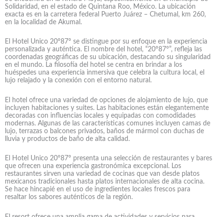
Solidaridad, en el estado de Quintana Roo, México. La ubicación
exacta es en la carretera federal Puerto Juárez – Chetumal, km 260,
en la localidad de Akumal.
El Hotel Unico 20°87° se distingue por su enfoque en la experiencia
personalizada y auténtica. El nombre del hotel, “20°87°”, refleja las
coordenadas geográficas de su ubicación, destacando su singularidad
en el mundo. La filosofía del hotel se centra en brindar a los
huéspedes una experiencia inmersiva que celebra la cultura local, el
lujo relajado y la conexión con el entorno natural.
El hotel ofrece una variedad de opciones de alojamiento de lujo, que
incluyen habitaciones y suites. Las habitaciones están elegantemente
decoradas con influencias locales y equipadas con comodidades
modernas. Algunas de las características comunes incluyen camas de
lujo, terrazas o balcones privados, baños de mármol con duchas de
lluvia y productos de baño de alta calidad.
El Hotel Unico 20°87° presenta una selección de restaurantes y bares
que ofrecen una experiencia gastronómica excepcional. Los
restaurantes sirven una variedad de cocinas que van desde platos
mexicanos tradicionales hasta platos internacionales de alta cocina.
Se hace hincapié en el uso de ingredientes locales frescos para
resaltar los sabores auténticos de la región.
El resort ofrece una amplia gama de actividades y servicios para